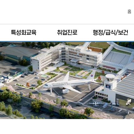
홈
특성화교육
취업진로
행정/급식/보건
항공면장과정
실습 채용절차
행정
앨버트 프로젝트
취업정보
학교민원안내
영어특화교육
진로정보
급식
구인의뢰
보건
직업사이트
정보공개
100대 동문기업
운영위원회
동문회 사이트
운영위원회 게시판