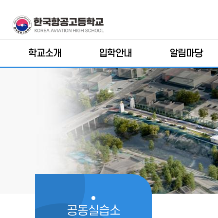
학교소개
입학안내
알림마당
학교장인사말
모집요강
공지사항
학교연혁
학과소개
학교소식
학교교육 기본방향
학교 홍보 영상
보도자료
학교상징 및 교가
2026 입학생 전공
학교일정
희망과정 발표
학교현황
학사일정
입학상담
학교 조직도
가정통신문
교
역대교장
학습방
공동실습소