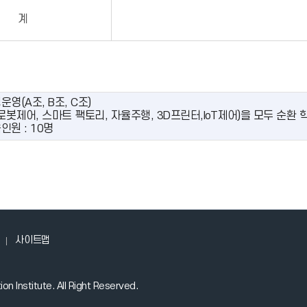
계
운영(A조, B조, C조)
(로봇제어, 스마트 팩토리, 자율주행, 3D프린터,IoT제어)을 모두 순
인원 : 10명
사이트맵
nstitute. All Right Reserved.