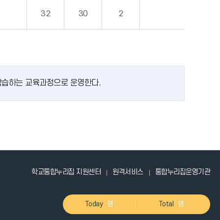
32
30
2
환 학습하는 교육과정으로 운영한다.
학교통합누리집 지원센터
원격서비스
통합누리집운영기관
Today
명
Total
명