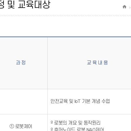
안전보건 의견청취
정 및 교육대상
과 정
교 육 내 용
안전교육 및 IoT 기본 개념 수업
º 로봇의 개요 및 동작원리
① 로봇제어
º 휴머노이드 로봇 NAO제어