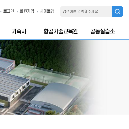
검
로그인
회원가입
사이트맵
색
기숙사
항공기술교육원
공동실습소
시설현황
교육목표
공동실습소 안내
기숙사안내
게시판
학생교육
갤러리
갤러리