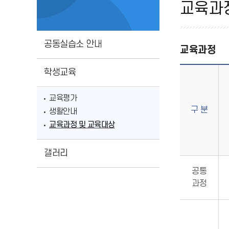
육
오시는길
UCC자료실
교육과
과
학교규정
정
공동실습소 안내
학생마당
교육과정
및
학생교육
교
육
교육평가
구 분
생활안내
대
교육과정 및 교육대상
상
갤러리
공통
과정