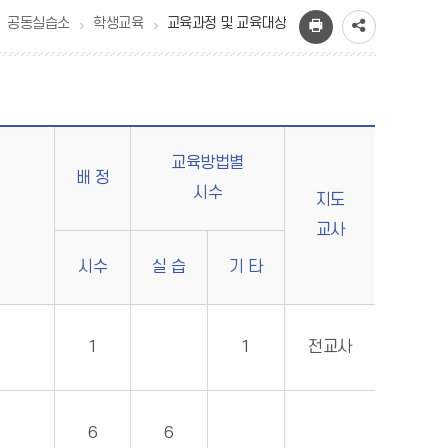
공동실습소
학생교육
교육과정 및 교육대상
교육방법별
배 정
시수
지도
교사
시수
실 습
기 타
1
1
전교사
6
6