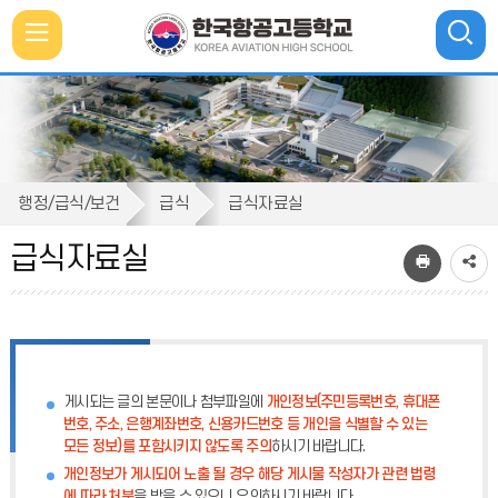
메
뉴
통
검색
열
합
검
색
기
급
닫
행정/급식/보건
급식
급식자료실
기
식
급식자료실
자
료
실
게시되는 글의 본문이나 첨부파일에
개인정보(주민등록번호, 휴대폰
번호, 주소, 은행계좌번호, 신용카드번호 등 개인을 식별할 수 있는
모든 정보)를 포함시키지 않도록 주의
하시기 바랍니다.
개인정보가 게시되어 노출 될 경우 해당 게시물 작성자가 관련 법령
에 따라 처분
을 받을 수 있으니 유의하시기 바랍니다.