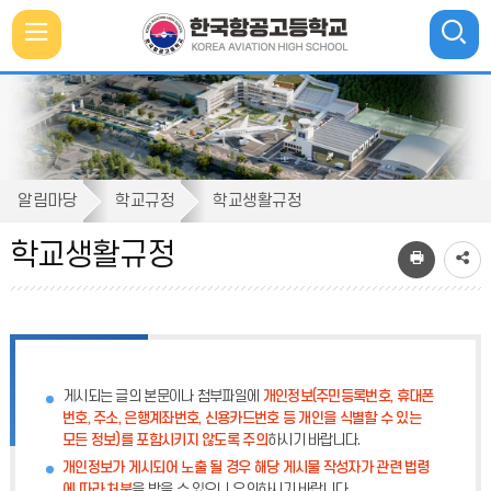
메
뉴
통
검색
열
합
검
색
기
학
닫
알림마당
학교규정
학교생활규정
기
교
학교생활규정
생
활
규
정
게시되는 글의 본문이나 첨부파일에
개인정보(주민등록번호, 휴대폰
번호, 주소, 은행계좌번호, 신용카드번호 등 개인을 식별할 수 있는
모든 정보)를 포함시키지 않도록 주의
하시기 바랍니다.
개인정보가 게시되어 노출 될 경우 해당 게시물 작성자가 관련 법령
에 따라 처분
을 받을 수 있으니 유의하시기 바랍니다.